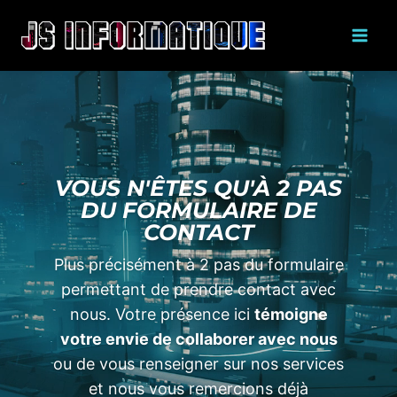
Skip
to
content
VOUS N'ÊTES QU'À 2 PAS
DU FORMULAIRE DE
CONTACT
Plus précisément à 2 pas du formulaire
permettant de prendre contact avec
nous. Votre présence ici
témoigne
votre envie de collaborer avec nous
ou de vous renseigner sur nos services
et nous vous remercions déjà