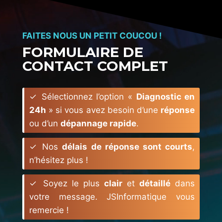
e
c
FAITES NOUS UN PETIT COUCOU !
t
FORMULAIRE DE
e
CONTACT COMPLET
u
r
v
✓ Sélectionnez l’option «
Diagnostic en
i
24h
» si vous avez besoin d’une
réponse
d
ou d’un
dépannage rapide
.
é
o
✓ Nos
délais de réponse sont courts
,
n’hésitez plus !
✓ Soyez le plus
clair
et
détaillé
dans
votre message. JSInformatique vous
remercie !